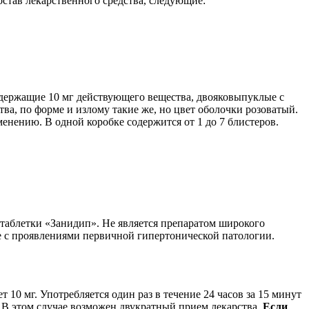
тав лекарственного средства, следующие:
содержащие 10 мг действующего вещества, двояковыпуклые с
ва, по форме и излому такие же, но цвет оболочки розоватый.
енению. В одной коробке содержится от 1 до 7 блистеров.
 таблетки «Занидип». Не является препаратом широкого
бе с проявлениями первичной гипертонической патологии.
 10 мг. Употребляется один раз в течение 24 часов за 15 минут
. В этом случае возможен двукратный прием лекарства.
Если