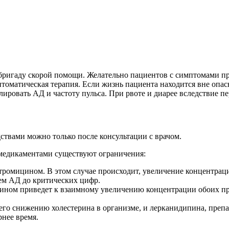
бригаду скорой помощи. Желательно пациентов с симптомами пр
томатическая терапия. Если жизнь пациента находится вне опа
лировать АД и частоту пульса. При рвоте и диарее вследствие
твами можно только после консультации с врачом.
медикаментами существуют ограничения:
тромицином. В этом случае происходит, увеличение концентраци
ем АД до критических цифр.
ином приведет к взаимному увеличению концентрации обоих пре
го снижению холестерина в организме, и лерканидипина, препа
нее время.