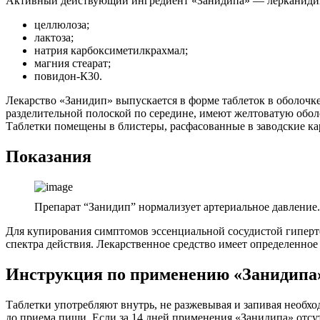
Активный действующий ингредиент «Занидипа» — лерканидипи
целлюлоза;
лактоза;
натрия карбоксиметилкрахмал;
магния стеарат;
повидон-К30.
Лекарство «Занидип» выпускается в форме таблеток в оболочк
разделительной полоской по середине, имеют желтоватую оболо
Таблетки помещены в блистеры, расфасованные в заводские ка
Показания
Препарат “Занидип” нормализует артериальное давление.
Для купирования симптомов эссенциальной сосудистой гиперте
спектра действия. Лекарственное средство имеет определенно
Инструкция по применению «Занидипа
Таблетки употребляют внутрь, не разжевывая и запивая необход
до приема пищи. Если за 14 дней применения «Занидипа» отсу