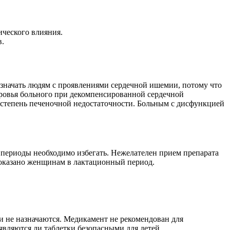
ического влияния.
в.
азначать людям с проявлениями сердечной ишемии, потому что
доровья больного при декомпенсированной сердечной
 степень печеночной недостаточности. Больным с дисфункцией
 периоды необходимо избегать. Нежелателен прием препарата
показано женщинам в лактационный период.
ки не назначаются. Медикамент не рекомендован для
являются ли таблетки безопасными для детей.