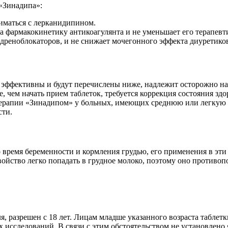
«Зинадипа»:
иматься с лерканидипином.
 фармакокинетику антикоагулянта и не уменьшает его терапевт
адреноблокаторов, и не снижает мочегонного эффекта диуретико
е эффективны и будут перечислены ниже, надлежит осторожно н
, чем начать прием таблеток, требуется коррекция состояния з
е терапии «Зинадипом» у больных, имеющих среднюю или легкую
сти.
 время беременности и кормления грудью, его применения в эти
ойство легко попадать в грудное молоко, поэтому оно противо
, разрешен с 18 лет. Лицам младше указанного возраста таблет
 исследований. В связи с этим обстоятельством не установлено 