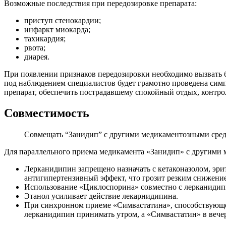
Возможные последствия при передозировке препарата:
приступ стенокардии;
инфаркт миокарда;
тахикардия;
рвота;
диарея.
При появлении признаков передозировки необходимо вызвать 
под наблюдением специалистов будет грамотно проведена симп
препарат, обеспечить пострадавшему спокойный отдых, контро
Совместимость
Совмещать “Занидип” с другими медикаментозными средс
Для параллельного приема медикамента «Занидип» с другими 
Лерканидипин запрещено назначать с кетаконазолом, эри
антигипертензивный эффект, что грозит резким снижени
Использование «Циклоспорина» совместно с лерканидип
Этанол усиливает действие лекарнидипина.
При синхронном приеме «Симвастатина», способствующе
лерканидипин принимать утром, а «Симвастатин» в вечер