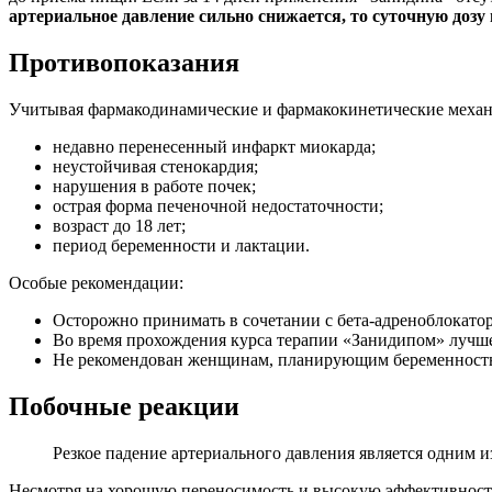
артериальное давление сильно снижается, то суточную дозу
Противопоказания
Учитывая фармакодинамические и фармакокинетические механ
недавно перенесенный инфаркт миокарда;
неустойчивая стенокардия;
нарушения в работе почек;
острая форма печеночной недостаточности;
возраст до 18 лет;
период беременности и лактации.
Особые рекомендации:
Осторожно принимать в сочетании с бета-адреноблокато
Во время прохождения курса терапии «Занидипом» лучше
Не рекомендован женщинам, планирующим беременность
Побочные реакции
Резкое падение артериального давления является одним и
Несмотря на хорошую переносимость и высокую эффективность