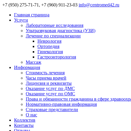
+7 (950) 275-71-71, +7 (960) 911-23-03
info@centromed42.ru
Главная страница
Услуги
Лабораторные исследования
Ультразвуковая диагностика (УЗИ)
Лечение по специализации
Неврология
Ортопедия
Гинекология
Гастроэнторология
Массаж
Информация
Стоимость лечения
Часы приема врачей
Лицензия и реквизиты
Оказание услуг по ДМС
Оказание услуг по ОМС
Права и обязанности гражданина в сфере здравоох
Нормативно-правовая информация
Страховые представители
О нас
Коллектив
Контакты
Отзывы