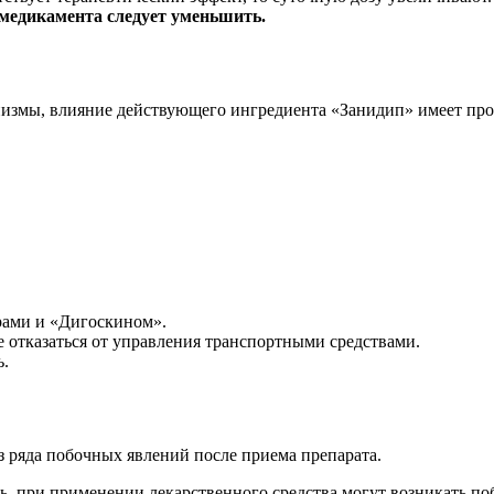
 медикамента следует уменьшить.
измы, влияние действующего ингредиента «Занидип» имеет про
рами и «Дигоскином».
 отказаться от управления транспортными средствами.
.
з ряда побочных явлений после приема препарата.
, при применении лекарственного средства могут возникать по