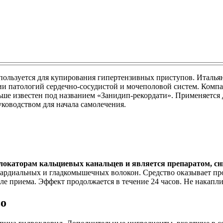
ользуется для купирования гипертензивных приступов. Итальян
ии патологий сердечно-сосудистой и мочеполовой систем. Компан
льше известен под названием «Занидип-рекордати». Применяется
руководством для начала самолечения.
 блокаторам кальциевых канальцев и является препаратом, 
окардиальных и гладкомышечных волокон. Средство оказывает 
ле приема. Эффект продолжается в течение 24 часов. Не накапли
во