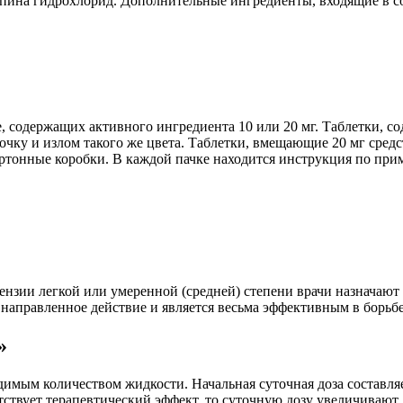
на гидрохлорид. Дополнительные ингредиенты, входящие в сос
е, содержащих активного ингредиента 10 или 20 мг. Таблетки, 
чку и излом такого же цвета. Таблетки, вмещающие 20 мг средст
ртонные коробки. В каждой пачке находится инструкция по прим
нзии легкой или умеренной (средней) степени врачи назначают
е направленное действие и является весьма эффективным в борь
»
имым количеством жидкости. Начальная суточная доза составляет
тствует терапевтический эффект, то суточную дозу увеличивают