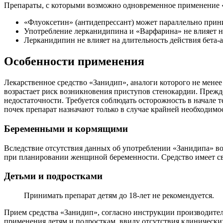
Препараты, с которыми возможно одновременное применение 
«Флуоксетин» (антидепрессант) может параллельно прин
Употребление лерканидипина и «Варфарина» не влияет на
Лерканидипин не влияет на длительность действия бета-
Особенности применения
Лекарственное средство «Занидип», аналоги которого не мене
возрастает риск возникновения приступов стенокардии. Прежде
недостаточности. Требуется соблюдать осторожность в начал
почек препарат назначают только в случае крайней необходимо
Беременными и кормящими
Вследствие отсутствия данных об употреблении «Занидипа» во
при планировании женщиной беременности. Средство имеет св
Детьми и подростками
Принимать препарат детям до 18-лет не рекомендуется.
Прием средства «Занидип», согласно инструкции производителя
применения детям и подросткам, ввиду отсутствия клинических