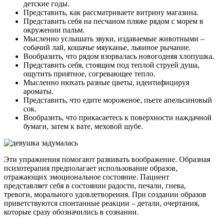
детские годы.
Представить, как рассматриваете витрину магазина.
Представить себя на песчаном пляже рядом с морем в
окружении пальм.
Мысленно услышать звуки, издаваемые животными –
собачий лай, кошачье мяуканье, львиное рычание.
Вообразить, что рядом взорвалась новогодняя хлопушка.
Представить себя, стоящим под теплой струей душа,
ощутить приятное, согревающее тепло.
Мысленно нюхать разные цветы, идентифицируя
ароматы.
Представить, что едите мороженое, пьете апельсиновый
сок.
Вообразить, что прикасаетесь к поверхности наждачной
бумаги, затем к вате, меховой шубе.
Эти упражнения помогают развивать воображение. Образная
психотерапия предполагает использование образов,
отражающих эмоциональное состояние. Пациент
представляет себя в состоянии радости, печали, гнева,
тревоги, морального удовлетворения. При создании образов
приветствуются спонтанные реакции – детали, очертания,
которые сразу обозначились в сознании.