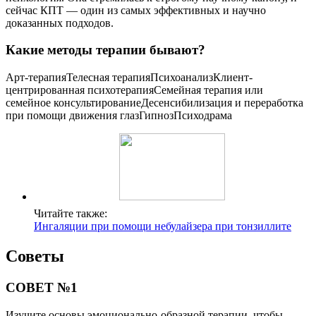
сейчас КПТ — один из самых эффективных и научно
доказанных подходов.
Какие методы терапии бывают?
Арт-терапияТелесная терапияПсихоанализКлиент-
центрированная психотерапияСемейная терапия или
семейное консультированиеДесенсибилизация и переработка
при помощи движения глазГипнозПсиходрама
Читайте также:
Ингаляции при помощи небулайзера при тонзиллите
Советы
СОВЕТ №1
Изучите основы эмоционально-образной терапии, чтобы