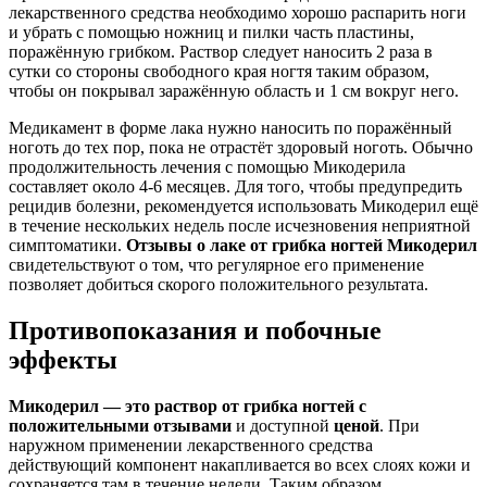
лекарственного средства необходимо хорошо распарить ноги
и убрать с помощью ножниц и пилки часть пластины,
поражённую грибком. Раствор следует наносить 2 раза в
сутки со стороны свободного края ногтя таким образом,
чтобы он покрывал заражённую область и 1 см вокруг него.
Медикамент в форме лака нужно наносить по поражённый
ноготь до тех пор, пока не отрастёт здоровый ноготь. Обычно
продолжительность лечения с помощью Микодерила
составляет около 4-6 месяцев. Для того, чтобы предупредить
рецидив болезни, рекомендуется использовать Микодерил ещё
в течение нескольких недель после исчезновения неприятной
симптоматики.
Отзывы о лаке от грибка ногтей Микодерил
свидетельствуют о том, что регулярное его применение
позволяет добиться скорого положительного результата.
Противопоказания и побочные
эффекты
Микодерил — это раствор от грибка ногтей с
положительными отзывами
и доступной
ценой
. При
наружном применении лекарственного средства
действующий компонент накапливается во всех слоях кожи и
сохраняется там в течение недели. Таким образом