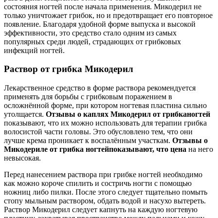
состояния ногтей после начала применения. Микодерил не
только уничтожает грибок, но и предотвращает его повторное
появление. Благодаря удобной форме выпуска и высокой
эффективности, это средство стало одним из самых
популярных среди людей, страдающих от грибковых
инфекций ногтей.
Раствор от грибка Микодерил
Лекарственное средство в форме раствора рекомендуется
применять для борьбы с грибковым поражением в
осложнённой форме, при котором ногтевая пластина сильно
утолщается.
Отзывы о каплях Микодерил от грибка
ногтей
показывают, что их можно использовать для терапии грибка
волосистой части головы. Это обусловлено тем, что они
лучше крема проникает к воспалённым участкам.
Отзывы о
Микодериле от грибка ногтей
показывают, что цена
на него
невысокая.
Перед нанесением раствора при грибке ногтей необходимо
как можно короче спилить и состричь ногти с помощью
ножниц либо пилки. После этого следует тщательно помыть
стопу мыльным раствором, обдать водой и насухо вытереть.
Раствор Микодерил следует капнуть на каждую ногтевую