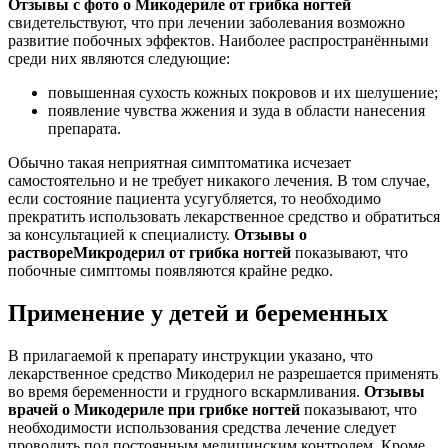
Отзывы с фото о Микодериле от грибка ногтей
свидетельствуют, что при лечении заболевания возможно
развитие побочных эффектов. Наиболее распространёнными
среди них являются следующие:
повышенная сухость кожных покровов и их шелушение;
появление чувства жжения и зуда в области нанесения
препарата.
Обычно такая неприятная симптоматика исчезает
самостоятельно и не требует никакого лечения. В том случае,
если состояние пациента усугубляется, то необходимо
прекратить использовать лекарственное средство и обратиться
за консультацией к специалисту.
Отзывы о
растворе
Микродерил от грибка ногтей
показывают, что
побочные симптомы появляются крайне редко.
Применение у детей и беременных
В прилагаемой к препарату инструкции указано, что
лекарственное средство Микодерил не разрешается применять
во время беременности и грудного вскармливания.
Отзывы
врачей о Микодериле при грибке ногтей
показывают, что
необходимости использования средства лечение следует
проводить под постоянным медицинским контролем. Кроме