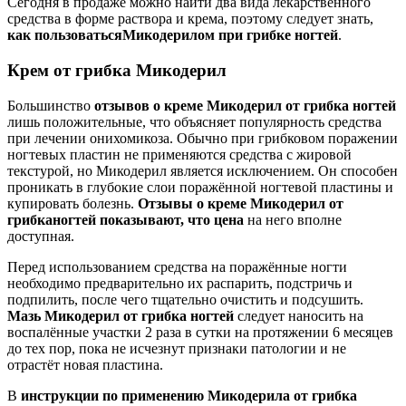
Сегодня в продаже можно найти два вида лекарственного
средства в форме раствора и крема, поэтому следует знать,
как пользоваться
Микодерилом при грибке ногтей
.
Крем от грибка Микодерил
Большинство
отзывов о креме Микодерил от грибка ногтей
лишь положительные, что объясняет популярность средства
при лечении онихомикоза. Обычно при грибковом поражении
ногтевых пластин не применяются средства с жировой
текстурой, но Микодерил является исключением. Он способен
проникать в глубокие слои поражённой ногтевой пластины и
купировать болезнь.
Отзывы о креме Микодерил от
грибка
ногтей показывают, что цена
на него вполне
доступная.
Перед использованием средства на поражённые ногти
необходимо предварительно их распарить, подстричь и
подпилить, после чего тщательно очистить и подсушить.
Мазь Микодерил от грибка ногтей
следует наносить на
воспалённые участки 2 раза в сутки на протяжении 6 месяцев
до тех пор, пока не исчезнут признаки патологии и не
отрастёт новая пластина.
В
инструкции по применению Микодерила от грибка