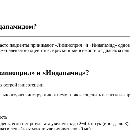
дапамидом?
я. Часто пациенты принимают «Лизиноприл» и «Индапамид» одно
ожет адекватно оценить все риски в зависимости от диагноза па
изиноприл» и «Индапамид»?
я острой гипертензии.
ьно изучить инструкцию к нему, а также оценить все «за» и «пр
ость
день, если нет результата увеличить до 2−4-х штук (иногда до 8)
раз в день (дозу можно увеличивать до 20 мг).