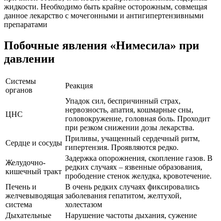
жидкости. Необходимо быть крайне осторожным, совмещая
данное лекарство с мочегонными и антигипертензивными
препаратами
Побочные явления «Нимесила» при
давлении
Системы
Реакция
органов
Упадок сил, беспричинный страх,
нервозность, апатия, кошмарные сны,
ЦНС
головокружение, головная боль. Проходит
при резком снижении дозы лекарства.
Приливы, учащенный сердечный ритм,
Сердце и сосуды
гипертензия. Проявляются редко.
Задержка опорожнения, скопление газов. В
Желудочно-
редких случаях – язвенные образования,
кишечный тракт
прободение стенок желудка, кровотечение.
Печень и
В очень редких случаях фиксировались
желчевыводящая
заболевания гепатитом, желтухой,
система
холестазом
Дыхательные
Нарушение частоты дыхания, сужение