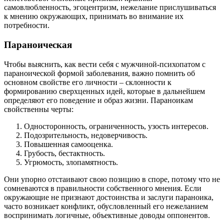
самовлюбленность, эгоцентризм, нежелание прислушиваться
к мнению окружающих, принимать во внимание их
потребности.
Параноическая
Чтобы выяснить, как вести себя с мужчиной-психопатом с
параноической формой заболевания, важно помнить об
основном свойстве его личности – склонности к
формированию сверхценных идей, которые в дальнейшем
определяют его поведение и образ жизни. Параноикам
свойственны черты:
Односторонность, ограниченность, узость интересов.
Подозрительность, недоверчивость.
Повышенная самооценка.
Грубость, бестактность.
Угрюмость, злопамятность.
Они упорно отстаивают свою позицию в споре, потому что не
сомневаются в правильности собственного мнения. Если
окружающие не признают достоинства и заслуги параноика,
часто возникает конфликт, обусловленный его нежеланием
воспринимать логичные, объективные доводы оппонентов.