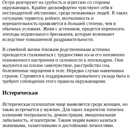
Остро реагируют на грубость и агрессию со стороны
окружающих. Крайне дискомфортно чувствуют себя в
нестандартной обстановке, среди незнакомых людей. В таких
ситуациях теряются, робеют, молчаливость и
нерешительность проявляется в большей степени, чем в
обычных условиях. Живя с астеником, придется переносить
эпизоды недовольного брюзжания, которые возникают
вследствие повышенной раздражительности.
В семейной жизни близким родственникам астеника
приходится сталкиваться с трудностями из-за его неизменно
пониженного настроения и склонности к ипохондрии. Они
жалуются на плохое самочувствие, расстройство сна,
болезненные ощущения в теле. Нередки случаи навязчивых
страхов. Стремятся к поддержанию привычного уклада быта и
требуют соблюдения этого правила окружающими.
Истерическая
Истерическая психопатия чаще выявляется среди женщин, но
также встречается у мужчин. Для таких пациентов типична
излишняя театральность, демонстрация, эмоциональная
лабильность, эгоцентризм. Таким людям важно казаться
значимыми, талантливыми и достойными личностями.