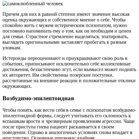
Причем для них в равной степени имеют значение высокая
оценка окружающих и собственное мнение о себе. Чтобы
спокойно жить с мужем истерическим психопатом, нужно
постоянно напоминать ему о том, как он необходим и ценен
для семьи. Страстное стремление выделяться, эпатировать,
выглядеть оригинальными заставляет прибегать к разным
уловкам.
Истероиды переоценивают и приукрашивают свою роль в
событиях, приписывают исключительно себе коллективные
достижения, беззастенчиво лгут, если вымысел может поднять
их авторитет. Им свойственны позерские поступки,
рассчитанные на внешние реакции и положительные отклики
окружающих.
Возбудимо-эпилептоидная
Чтобы понять, как вести себя в семье с психопатом возбудимо-
эпилептоидной формы, следует учитывать его склонность к
вспышкам ярости и чрезмерным проявлениям агрессии. Чаще
после приступа гнева пациент раскаивается в своем
поведении. Однако в аналогичных условиях снова впадает в
неистовство. Основные признаки: крайняя