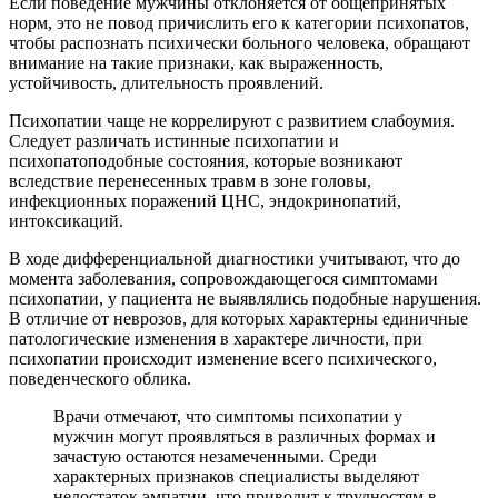
Если поведение мужчины отклоняется от общепринятых
норм, это не повод причислить его к категории психопатов,
чтобы распознать психически больного человека, обращают
внимание на такие признаки, как выраженность,
устойчивость, длительность проявлений.
Психопатии чаще не коррелируют с развитием слабоумия.
Следует различать истинные психопатии и
психопатоподобные состояния, которые возникают
вследствие перенесенных травм в зоне головы,
инфекционных поражений ЦНС, эндокринопатий,
интоксикаций.
В ходе дифференциальной диагностики учитывают, что до
момента заболевания, сопровождающегося симптомами
психопатии, у пациента не выявлялись подобные нарушения.
В отличие от неврозов, для которых характерны единичные
патологические изменения в характере личности, при
психопатии происходит изменение всего психического,
поведенческого облика.
Врачи отмечают, что симптомы психопатии у
мужчин могут проявляться в различных формах и
зачастую остаются незамеченными. Среди
характерных признаков специалисты выделяют
недостаток эмпатии, что приводит к трудностям в