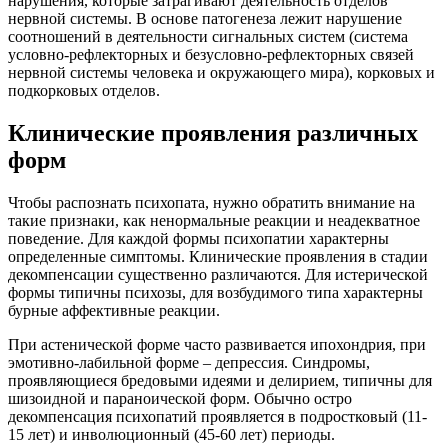
нарушения, которые затрагивают деятельность отделов
нервной системы. В основе патогенеза лежит нарушение
соотношений в деятельности сигнальных систем (система
условно-рефлекторных и безусловно-рефлекторных связей
нервной системы человека и окружающего мира), корковых и
подкорковых отделов.
Клинические проявления различных
форм
Чтобы распознать психопата, нужно обратить внимание на
такие признаки, как ненормальные реакции и неадекватное
поведение. Для каждой формы психопатии характерны
определенные симптомы. Клинические проявления в стадии
декомпенсации существенно различаются. Для истерической
формы типичны психозы, для возбудимого типа характерны
бурные аффективные реакции.
При астенической форме часто развивается ипохондрия, при
эмотивно-лабильной форме – депрессия. Синдромы,
проявляющиеся бредовыми идеями и делирием, типичны для
шизоидной и параноической форм. Обычно остро
декомпенсация психопатий проявляется в подростковый (11-
15 лет) и инволюционный (45-60 лет) периоды.