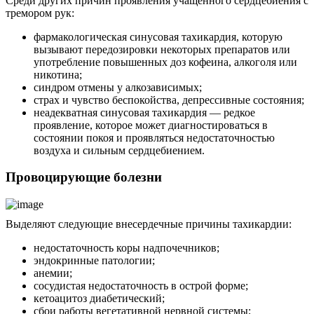
Среди других причин проявления учащенного сердцебиения с
тремором рук:
фармакологическая синусовая тахикардия, которую
вызывают передозировки некоторых препаратов или
употребление повышенных доз кофеина, алкоголя или
никотина;
синдром отмены у алкозависимых;
страх и чувство беспокойства, депрессивные состояния;
неадекватная синусовая тахикардия — редкое
проявление, которое может диагностироваться в
состоянии покоя и проявляться недостаточностью
воздуха и сильным сердцебиением.
Провоцирующие болезни
Выделяют следующие внесердечные причины тахикардии:
недостаточность коры надпочечников;
эндокринные патологии;
анемии;
сосудистая недостаточность в острой форме;
кетоацитоз диабетический;
сбои работы вегетативной нервной системы;