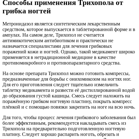
Способы применения Трихопола от
грибка ногтей
Метронидазол является синтетическим лекарственным
средством, которое выпускается в таблетированной форме и в
ампулах. На самом деле, Трихопол не считается
антимикотическим антибиотиком и практически не
назначается специалистами для лечения грибковых
поражений кожи и ногтей. Однако, такой медикамент широко
применяется в нетрадиционной медицине в качестве
противомикробного и противопаразитарного средства.
На основе препарата Трихопол можно готовить компрессы,
предназначенные для борьбы с онихомикозом на ногтях ног.
Для его приготовления следует тщательно измельчить
таблетку медикамента и развести её дистиллированной водой
до образования густой кашицы. Смесь следует наложить на
поражённую грибком ногтевую пластину, покрыть компресс
плёнкой и с помощью повязки закрепить на ноге на всю ночь.
Для того, чтобы процесс лечения грибкового заболевания был
более эффективным, рекомендуется накладывать смесь из
Трихопола на предварительно подготовленную ногтевую
платину. Следует хорошо распарить ноготь, обрезать и