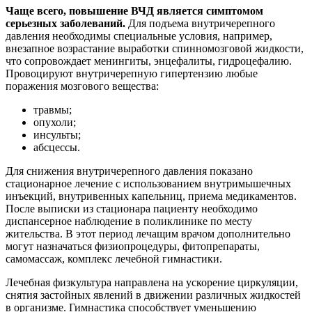
Чаще всего, повышение ВЧД является симптомом
серьезных заболеваний.
Для подъема внутричерепного
давления необходимы специальные условия, например,
внезапное возрастание выработки спинномозговой жидкости,
что сопровождает менингиты, энцефалиты, гидроцефалию.
Провоцируют внутричерепную гипертензию любые
поражения мозгового вещества:
травмы;
опухоли;
инсульты;
абсцессы.
Для снижения внутричерепного давления показано
стационарное лечение с использованием внутримышечных
инъекций, внутривенных капельниц, приема медикаментов.
После выписки из стационара пациенту необходимо
диспансерное наблюдение в поликлинике по месту
жительства. В этот период лечащим врачом дополнительно
могут назначаться физиопроцедуры, фитопрепараты,
самомассаж, комплекс лечебной гимнастики.
Лечебная физкультура направлена на ускорение циркуляции,
снятия застойных явлений в движении различных жидкостей
в организме. Гимнастика способствует уменьшению