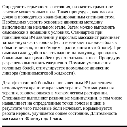
Определить серьезность состояния, назначить грамотное
лечение может только врач. Такая процедура, как массаж
должна проводиться квалифицированным специалистом.
Необходимо усвоить основные движения методику
выполнения на начальном этапе. Затем можно выполнять
самомассаж в домашних условиях. Стандартно при
повышенном ВЧ давлении у взрослых массажист разминает
затылочную часть головы (если возникает головная боль в
области висков, то необходимы растирания в этой зоне). При
самомассаже удобно класть ладони на макушку, проводить
большими пальцами обеих рук от затылка к шее. Процедуру
разрешено выполнять ежедневно. Помимо уменьшения
головных болей, стимулируется нормальное движение
ликвора (спинномозговой жидкости).
Для эффективной борьбы с повышенным ВЧ давлением
используется краниосакральная терапия. Это мануальная
терапия, заключающаяся в мягком легком растирании.
Специалист выполняет различные манипуляции, в том числе
надавливает на определенные точки головы и шеи в
результате чего головные боли исчезают, нормализуется
работа нервов, улучшается общее состояние. Длительность
массажа от 30 минут до 1 часа.