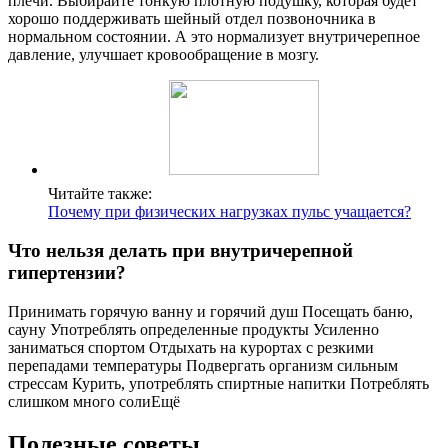
плечи. Выбирайте тонкую плотную подушку, которая будет
хорошо поддерживать шейный отдел позвоночника в
нормальном состоянии. А это нормализует внутричерепное
давление, улучшает кровообращение в мозгу.
Читайте также:
Почему при физических нагрузках пульс учащается?
Что нельзя делать при внутричерепной
гипертензии?
Принимать горячую ванну и горячий душ Посещать баню,
сауну Употреблять определенные продукты Усиленно
заниматься спортом Отдыхать на курортах с резкими
перепадами температуры Подвергать организм сильным
стрессам Курить, употреблять спиртные напитки Потреблять
слишком много солиЕщё
Полезные советы