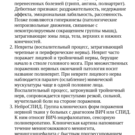
перенесенных болезней (грипп, ангина, полиартрит).
Дебютные признаки: раздражительность, недержание
аффекта, эмоциональная лабильность, рассеянность.
Позже появляются гиперкинезы (патологические
непроизвольные движения, связанные с
неконтролируемым сокращением группы мышц),
затрагивающие зоны лица, тела, верхних и нижних
конечностей.
Невриты (воспалительный процесс, затрагивающий
черепные и периферические нервы). Неврит часто
поражает лицевой и тройничный нервы, берущие
начало в стволе головного мозга. При множественных
поражениях нервных окончаний патология носит
название полиневрит. При неврите лицевого нерва
наблюдается паралич (ослабление) мимической
мускулатуры чаще в одной половине лица.
Воспалительный процесс, затронувший тройничный
нерв, сопровождается приступами резкой, сильной,
мучительной боли на стороне поражения.
НейроСПИД. Группа клинических форм поражения
нервной ткани у больных с диагнозом ВИЧ или СПИД.
К ним относят ВИЧ-энцефалопатию, сенсорную
полиневропатию. Клиническая картина напоминает
течение менингококкового менингита,
менингоэнцефалита с быстрым прогрессированием