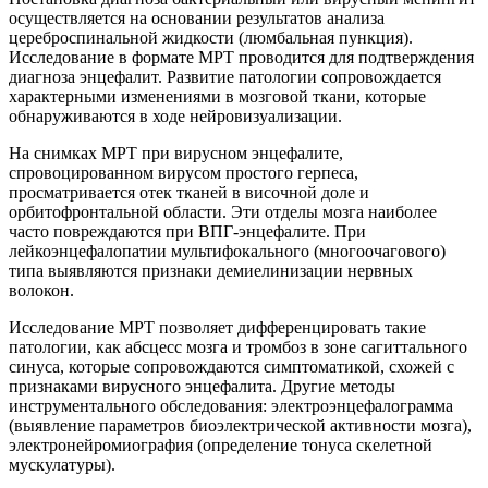
осуществляется на основании результатов анализа
цереброспинальной жидкости (люмбальная пункция).
Исследование в формате МРТ проводится для подтверждения
диагноза энцефалит. Развитие патологии сопровождается
характерными изменениями в мозговой ткани, которые
обнаруживаются в ходе нейровизуализации.
На снимках МРТ при вирусном энцефалите,
спровоцированном вирусом простого герпеса,
просматривается отек тканей в височной доле и
орбитофронтальной области. Эти отделы мозга наиболее
часто повреждаются при ВПГ-энцефалите. При
лейкоэнцефалопатии мультифокального (многоочагового)
типа выявляются признаки демиелинизации нервных
волокон.
Исследование МРТ позволяет дифференцировать такие
патологии, как абсцесс мозга и тромбоз в зоне сагиттального
синуса, которые сопровождаются симптоматикой, схожей с
признаками вирусного энцефалита. Другие методы
инструментального обследования: электроэнцефалограмма
(выявление параметров биоэлектрической активности мозга),
электронейромиография (определение тонуса скелетной
мускулатуры).