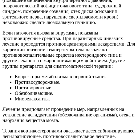
(повышенные значения внутричерепного давления,
неврологический дефицит очагового типа, судорожный
синдром, помрачение сознания, отек диска основания
зрительного нерва, нарушение свертываемости крови)
невозможно сделать люмбальную пункцию.
Если патология вызвана вирусами, показаны
противовирусные средства. При паразитарных инвазиях
лечение проводится противопаразитарными лекарствами. Для
коррекции значений температуры тела назначают
противовоспалительные средства нестероидного типа и
другие лекарства с жаропонижающим действием. Другие
группы препаратов для симптоматической терапии:
Корректоры метаболизма в нервной ткани.
Противосудорожные.
Противорвотные.
Обезболивающие.
Миорелаксанты.
Лечение предполагает проведение мер, направленных на
устранение дегидратации (обезвоживание организма), отека и
набухания вещества мозга.
Терапия кортикостероидами оказывает десенсибилизирующее,
дегидратирующее, противовоспалительное действие,