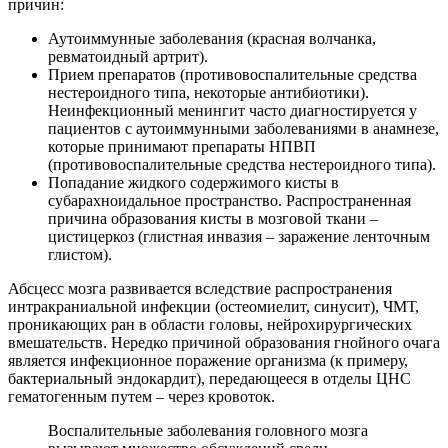
причин:
Аутоиммунные заболевания (красная волчанка,
ревматоидный артрит).
Прием препаратов (противовоспалительные средства
нестероидного типа, некоторые антибиотики).
Неинфекционный менингит часто диагностируется у
пациентов с аутоиммунными заболеваниями в анамнезе,
которые принимают препараты НПВП
(противовоспалительные средства нестероидного типа).
Попадание жидкого содержимого кисты в
субарахноидальное пространство. Распространенная
причина образования кисты в мозговой ткани –
цистицеркоз (глистная инвазия – заражение ленточным
глистом).
Абсцесс мозга развивается вследствие распространения
интракраниальной инфекции (остеомиелит, синусит), ЧМТ,
проникающих ран в области головы, нейрохирургических
вмешательств. Нередко причиной образования гнойного очага
является инфекционное поражение организма (к примеру,
бактериальный эндокардит), передающееся в отделы ЦНС
гематогенным путем – через кровоток.
Воспалительные заболевания головного мозга