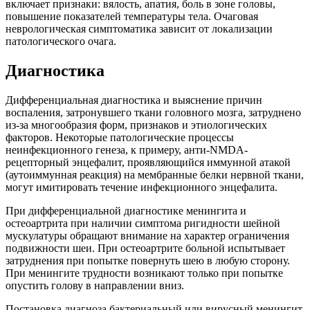
включает признаки: вялость, апатия, боль в зоне головы,
повышение показателей температуры тела. Очаговая
неврологическая симптоматика зависит от локализации
патологического очага.
Диагностика
Дифференциальная диагностика и выяснение причин
воспаления, затронувшего ткани головного мозга, затруднено
из-за многообразия форм, признаков и этиологических
факторов. Некоторые патологические процессы
неинфекционного генеза, к примеру, анти-NMDA-
рецепторный энцефалит, проявляющийся иммунной атакой
(аутоиммунная реакция) на мембранные белки нервной ткани,
могут имитировать течение инфекционного энцефалита.
При дифференциальной диагностике менингита и
остеоартрита при наличии симптома ригидности шейной
мускулатуры обращают внимание на характер ограничения
подвижности шеи. При остеоартрите больной испытывает
затруднения при попытке повернуть шею в любую сторону.
При менингите трудности возникают только при попытке
опустить голову в направлении вниз.
Постановка диагноза бактериальный или вирусный менингит