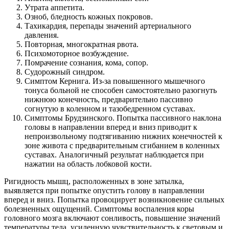
Утрата аппетита.
Озноб, бледность кожных покровов.
Тахикардия, перепады значений артериального
давления.
Повторная, многократная рвота.
Психомоторное возбуждение.
Помрачение сознания, кома, сопор.
Судорожный синдром.
Симптом Кернига. Из-за повышенного мышечного
тонуса больной не способен самостоятельно разогнуть
нижнюю конечность, предварительно пассивно
согнутую в коленном и тазобедренном суставах.
Симптомы Брудзинского. Попытка пассивного наклона
головы в направлении вперед и вниз приводит к
непроизвольному подтягиванию нижних конечностей к
зоне живота с предварительным сгибанием в коленных
суставах. Аналогичный результат наблюдается при
нажатии на область лобковой кости.
Ригидность мышц, расположенных в зоне затылка,
выявляется при попытке опустить голову в направлении
вперед и вниз. Попытка провоцирует возникновение сильных
болезненных ощущений. Симптомы воспаления коры
головного мозга включают сонливость, повышение значений
температуры тела, усиленную чувствительность к световым и