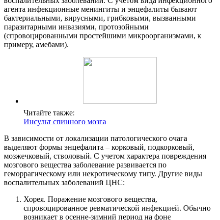
воспалительных заболеваний. С учетом вида инфекционного
агента инфекционные менингиты и энцефалиты бывают
бактериальными, вирусными, грибковыми, вызванными
паразитарными инвазиями, протозойными
(спровоцированными простейшими микроорганизмами, к
примеру, амебами).
Читайте также:
Инсульт спинного мозга
В зависимости от локализации патологического очага
выделяют формы энцефалита – корковый, подкорковый,
мозжечковый, стволовый. С учетом характера повреждения
мозгового вещества заболевание развивается по
геморрагическому или некротическому типу. Другие виды
воспалительных заболеваний ЦНС:
Хорея. Поражение мозгового вещества,
спровоцированное ревматической инфекцией. Обычно
возникает в осенне-зимний период на фоне