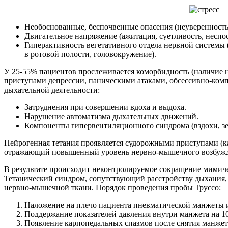
Необоснованные, беспочвенные опасения (неуверенность 
Двигательное напряжение (ажитация, суетливость, неспос
Гиперактивность вегетативного отдела нервной системы 
в ротовой полости, головокружение).
У 25-55% пациентов прослеживается коморбидность (наличие 
приступами депрессии, паническими атаками, обсессивно-ком
дыхательной деятельности:
Затруднения при совершении вдоха и выдоха.
Нарушение автоматизма дыхательных движений.
Компоненты гипервентиляционного синдрома (вздохи, зе
Нейрогенная тетания проявляется судорожными приступами (ка
отражающий повышенный уровень нервно-мышечного возбуждени
В результате происходит неконтролируемое сокращение мимиче
Тетанический синдром, сопутствующий расстройству дыхания, 
нервно-мышечной ткани. Порядок проведения пробы Труссо:
Наложение на плечо пациента пневматической манжеты и
Поддержание показателей давления внутри манжета на 10 
Появление карпопедальных спазмов после снятия манжет