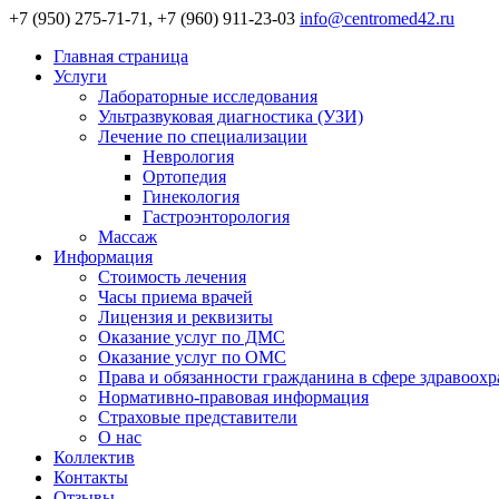
+7 (950) 275-71-71, +7 (960) 911-23-03
info@centromed42.ru
Главная страница
Услуги
Лабораторные исследования
Ультразвуковая диагностика (УЗИ)
Лечение по специализации
Неврология
Ортопедия
Гинекология
Гастроэнторология
Массаж
Информация
Стоимость лечения
Часы приема врачей
Лицензия и реквизиты
Оказание услуг по ДМС
Оказание услуг по ОМС
Права и обязанности гражданина в сфере здравоох
Нормативно-правовая информация
Страховые представители
О нас
Коллектив
Контакты
Отзывы