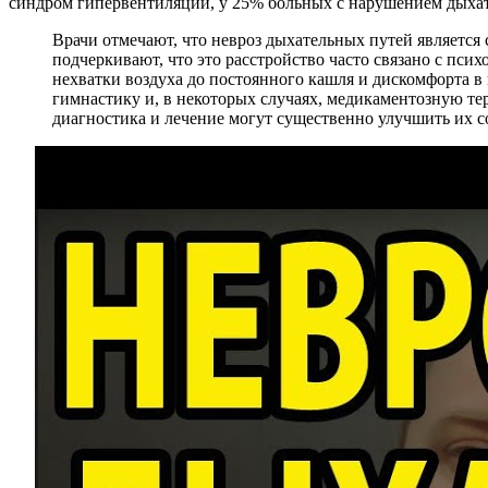
синдром гипервентиляции, у 25% больных с нарушением дыхат
Врачи отмечают, что невроз дыхательных путей является
подчеркивают, что это расстройство часто связано с пс
нехватки воздуха до постоянного кашля и дискомфорта 
гимнастику и, в некоторых случаях, медикаментозную т
диагностика и лечение могут существенно улучшить их со