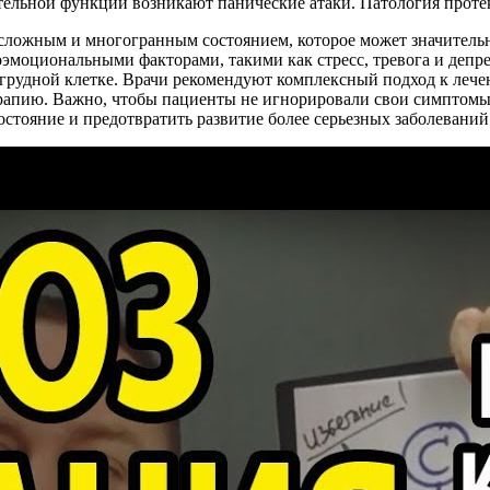
ельной функции возникают панические атаки. Патология протек
 сложным и многогранным состоянием, которое может значитель
ихоэмоциональными факторами, такими как стресс, тревога и деп
в грудной клетке. Врачи рекомендуют комплексный подход к л
ерапию. Важно, чтобы пациенты не игнорировали свои симптомы
стояние и предотвратить развитие более серьезных заболеваний