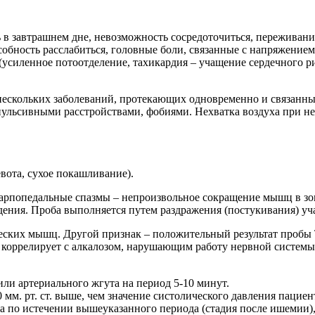
в завтрашнем дне, невозможность сосредоточиться, переживани
обность расслабиться, головные боли, связанные с напряжением
(усиленное потоотделение, тахикардия – учащение сердечного р
нескольких заболеваний, протекающих одновременно и связанн
пульсивными расстройствами, фобиями. Нехватка воздуха при н
вота, сухое покашливание).
рпопедальные спазмы – непроизвольное сокращение мышц в зоне
я. Проба выполняется путем раздражения (постукивания) учас
ских мышц. Другой признак – положительный результат пробы Т
коррелирует с алкалозом, нарушающим работу нервной системы,
ли артериального жгута на период 5-10 минут.
мм. рт. ст. выше, чем значение систолического давления пациен
а по истечении вышеуказанного периода (стадия после ишемии)