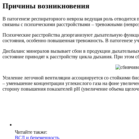
Причины возникновения
В патогенезе респираторного невроза ведущая роль отводится 
связаны с психическими расстройствами – тревожными (невро
Психические расстройства дезорганизуют дыхательную функци
состояния, особенно повышенная тревожность. В патогенезе у
Дисбаланс минералов вызывает сбои в продукции дыхательных 
состояние приводят к расстройству цикла дыхания. При этом с
Усиление легочной вентиляции ассоциируется со стойкими био
– уменьшение концентрации углекислого газа на фоне увеличе
сторону повышения показателей рН (увеличение объема щелоч
Читайте также:
ВСД и беременность