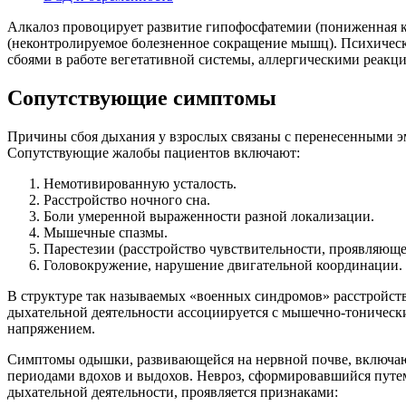
Алкалоз провоцирует развитие гипофосфатемии (пониженная ко
(неконтролируемое болезненное сокращение мышц). Психическ
сбоями в работе вегетативной системы, аллергическими реакц
Сопутствующие симптомы
Причины сбоя дыхания у взрослых связаны с перенесенными э
Сопутствующие жалобы пациентов включают:
Немотивированную усталость.
Расстройство ночного сна.
Боли умеренной выраженности разной локализации.
Мышечные спазмы.
Парестезии (расстройство чувствительности, проявляющ
Головокружение, нарушение двигательной координации.
В структуре так называемых «военных синдромов» расстройст
дыхательной деятельности ассоциируется с мышечно-тоническ
напряжением.
Симптомы одышки, развивающейся на нервной почве, включают
периодами вдохов и выдохов. Невроз, сформировавшийся путе
дыхательной деятельности, проявляется признаками: