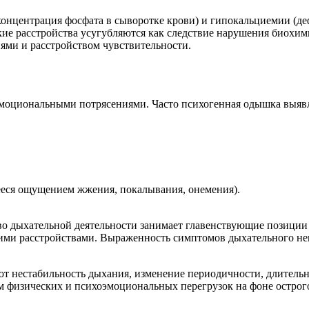
нцентрация фосфата в сыворотке крови) и гипокальциемии (деф
ие расстройства усугубляются как следствие нарушения биохи
иями и расстройством чувствительности.
моциональными потрясениями. Часто психогенная одышка выявл
ееся ощущением жжения, покалывания, онемения).
во дыхательной деятельности занимает главенствующие позиции
ими расстройствами. Выраженность симптомов дыхательного не
 нестабильность дыхания, изменение периодичности, длительн
м физических и психоэмоциональных перегрузок на фоне остро