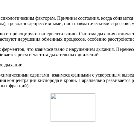
психологическим факторам. Причины состояния, когда сбивается 
зы), тревожно-депрессивными, посттравматическими стрессовым
ю и провоцируют гипервентиляцию. Система дыхания отличаетс
частвуют нарушения обменных процессов, особенно расстройство
ферментов, что взаимосвязано с нарушением дыхания. Перенесе
бивается ритм и частота дыхательных движений.
химическими сдвигами, взаимосвязанными с ускоренным выведен
ния концентрации кислорода в крови. Параллельно развивается 
ных фракций).