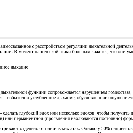
имосвязанное с расстройством регуляции дыхательной деятельно
ации. В момент панической атаки больным кажется, что они уми
 дыхательной функции сопровождается нарушением гомеостаза,
ция – избыточно углубленное дыхание, обусловленное ощущение
сделать глубокий вдох или несколько вдохов, чтобы получить д
в) или перманентной (проявления наблюдаются постоянно) форм
тривают отдельно от панических атак. Однако у 50% пациенто