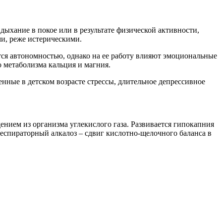
дыхание в покое или в результате физической активности,
и, реже истерическими.
я автономностью, однако на ее работу влияют эмоциональные
 метаболизма кальция и магния.
нные в детском возрасте стрессы, длительное депрессивное
ием из организма углекислого газа. Развивается гипокапния
респираторный алкалоз – сдвиг кислотно-щелочного баланса в