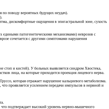
я по поводу вероятных будущих неудач).
).
итма, дискомфортные ощущения в эпигастральной зоне, сухость
ых едиными патогенетическими механизмами) неврозов с
еврозе сочетается с другими симптомами нарушения
 стоп и кистей). У больных выявляется синдром Хвостека,
тков лица, на которые приходится проекция лицевого нерва.
руссо, которая отражает нарушение кальциевого метаболизма.
 что проявляется усилением передачи импульсов в нервной и
та.
, что подтверждает высокий уровень нервно-мышечного