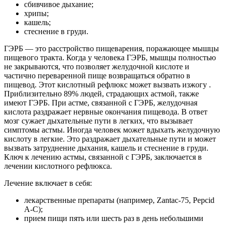
сбивчивое дыхание;
хрипы;
кашель;
стеснение в груди.
ГЭРБ — это расстройство пищеварения, поражающее мышцы
пищевого тракта. Когда у человека ГЭРБ, мышцы полностью
не закрываются, что позволяет желудочной кислоте и
частично переваренной пище возвращаться обратно в
пищевод. Этот кислотный рефлюкс может вызвать изжогу .
Приблизительно 89% людей, страдающих астмой, также
имеют ГЭРБ. При астме, связанной с ГЭРБ, желудочная
кислота раздражает нервные окончания пищевода. В ответ
мозг сужает дыхательные пути в легких, что вызывает
симптомы астмы. Иногда человек может вдыхать желудочную
кислоту в легкие. Это раздражает дыхательные пути и может
вызвать затруднение дыхания, кашель и стеснение в груди.
Ключ к лечению астмы, связанной с ГЭРБ, заключается в
лечении кислотного рефлюкса.
Лечение включает в себя:
лекарственные препараты (например, Zantac-75, Pepcid
A-C);
прием пищи пять или шесть раз в день небольшими