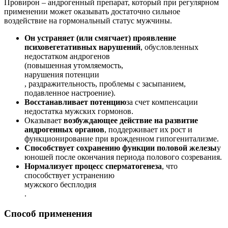
Провирон – андрогенный препарат, который при регулярном
применении может оказывать достаточно сильное
воздействие на гормональный статус мужчины.
Он устраняет (или смягчает) проявление
психовегетативных нарушений
, обусловленных
недостатком андрогенов
(повышенная утомляемость,
нарушения потенции
, раздражительность, проблемы с засыпанием,
подавленное настроение).
Восстанавливает потенцию
за счет компенсации
недостатка мужских гормонов.
Оказывает
возбуждающее действие на развитие
андрогенных органов
, поддерживает их рост и
функционирование при врожденном гипогенитализме.
Способствует сохранению функции половой железы
у
юношей после окончания периода полового созревания.
Нормализует процесс сперматогенеза
, что
способствует устранению
мужского бесплодия
.
Способ применения