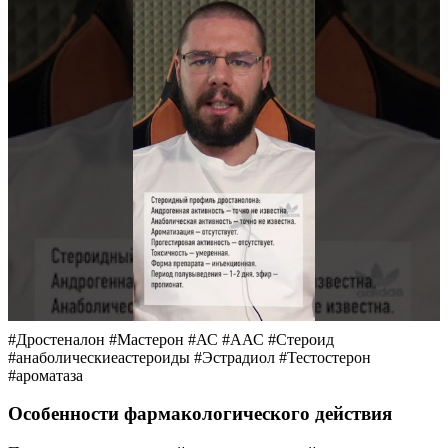
#Дростеналон #Мастерон #АС #ААС #Стероид
#анаболическиеастероиды #Эстрадиол #Тестостерон
#ароматаза
Особенности фармакологического действия