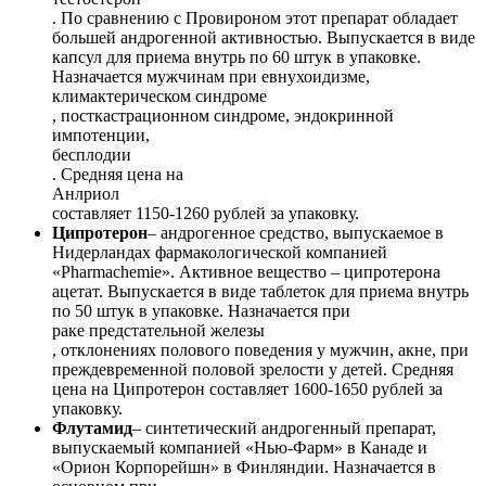
. По сравнению с Провироном этот препарат обладает
большей андрогенной активностью. Выпускается в виде
капсул для приема внутрь по 60 штук в упаковке.
Назначается мужчинам при евнухоидизме,
климактерическом синдроме
, посткастрационном синдроме, эндокринной
импотенции,
бесплодии
. Средняя цена на
Анлриол
составляет 1150-1260 рублей за упаковку.
Ципротерон
– андрогенное средство, выпускаемое в
Нидерландах фармакологической компанией
«Pharmachemie». Активное вещество – ципротерона
ацетат. Выпускается в виде таблеток для приема внутрь
по 50 штук в упаковке. Назначается при
раке предстательной железы
, отклонениях полового поведения у мужчин, акне, при
преждевременной половой зрелости у детей. Средняя
цена на Ципротерон составляет 1600-1650 рублей за
упаковку.
Флутамид
– синтетический андрогенный препарат,
выпускаемый компанией «Нью-Фарм» в Канаде и
«Орион Корпорейшн» в Финляндии. Назначается в