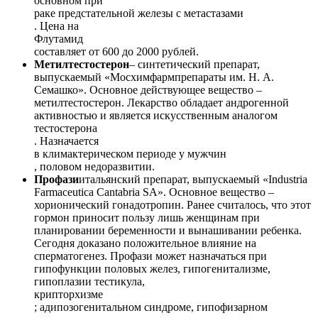
основном при
раке предстательной железы с метастазами
. Цена на
Флутамид
составляет от 600 до 2000 рублей.
Метилтестостерон
– синтетический препарат,
выпускаемый «Мосхимфармпрепараты им. Н. А.
Семашко». Основное действующее вещество –
метилтестостерон. Лекарство обладает андрогенной
активностью и является искусственным аналогом
тестостерона
. Назначается
в климактерическом периоде у мужчин
, половом недоразвитии.
Профази
итальянский препарат, выпускаемый «Industria
Farmaceutica Cantabria SA». Основное вещество –
хорионический гонадотропин. Ранее считалось, что этот
гормон приносит пользу лишь женщинам при
планировании беременности и вынашивании ребенка.
Сегодня доказано положительное влияние на
сперматогенез. Профази может назначаться при
гипофункции половых желез, гипогенитализме,
гипоплазии тестикула,
крипторхизме
; адипозогенитальном синдроме, гипофизарном