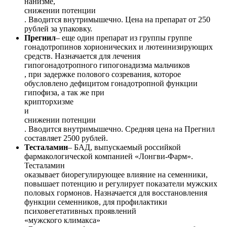
нанизме,
снижении потенции
. Вводится внутримышечно. Цена на препарат от 250
рублей за упаковку.
Прегнил
– еще один препарат из группы группе
гонадотропинов хорионических и лютеинизирующих
средств. Назначается для лечения
гипогонадотропного гипогонадизма мальчиков
, при задержке полового созревания, которое
обусловлено дефицитом гонадотропной функции
гипофиза, а так же при
крипторхизме
и
снижении потенции
. Вводится внутримышечно. Средняя цена на Прегнил
составляет 2500 рублей.
Тесталамин
– БАД, выпускаемый российкой
фармакологической компанией «Лонгви-Фарм».
Тесталамин
оказывает биорегулирующее влияние на семенники,
повышает потенцию и регулирует показатели мужских
половых гормонов. Назначается для восстановления
функции семенников, для профилактики
психовегетативных проявлений
«мужского климакса»