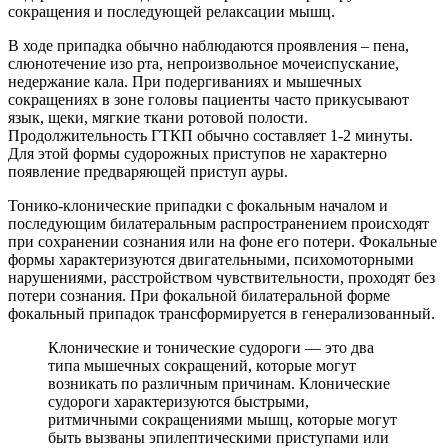
сокращения и последующей релаксации мышц.
В ходе припадка обычно наблюдаются проявления – пена,
слюнотечение изо рта, непроизвольное мочеиспускание,
недержание кала. При подергиваниях и мышечных
сокращениях в зоне головы пациенты часто прикусывают
язык, щеки, мягкие ткани ротовой полости.
Продолжительность ГТКП обычно составляет 1-2 минуты.
Для этой формы судорожных приступов не характерно
появление предваряющей приступ ауры.
Тонико-клонические припадки с фокальным началом и
последующим билатеральным распространением происходят
при сохранении сознания или на фоне его потери. Фокальные
формы характеризуются двигательными, психомоторными
нарушениями, расстройством чувствительности, проходят без
потери сознания. При фокальной билатеральной форме
фокальный припадок трансформируется в генерализованный.
Клонические и тонические судороги — это два
типа мышечных сокращений, которые могут
возникать по различным причинам. Клонические
судороги характеризуются быстрыми,
ритмичными сокращениями мышц, которые могут
быть вызваны эпилептическими приступами или