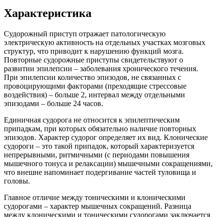
Характеристика
Судорожный приступ отражает патологическую
электрическую активность на отдельных участках мозговых
структур, что приводит к нарушению функций мозга.
Повторные судорожные приступы свидетельствуют о
развитии эпилепсии – заболевания хронического течения.
При эпилепсии количество эпизодов, не связанных с
провоцирующими факторами (преходящие стрессовые
воздействия) – больше 2, интервал между отдельными
эпизодами – больше 24 часов.
Единичная судорога не относится к эпилептическим
припадкам, при которых обязательно наличие повторных
эпизодов. Характер судорог определяет их вид. Клонические
судороги – это такой припадок, который характеризуется
непрерывными, ритмичными (с периодами повышения
мышечного тонуса и релаксации) мышечными сокращениями,
что внешне напоминает подергивание частей туловища и
головы.
Главное отличие между тоническими и клоническими
судорогами – характер мышечных сокращений. Разница
между клоническими и тоническими судорогами заключается