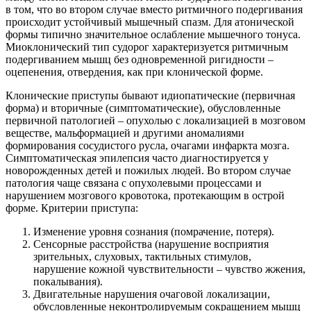
в том, что во втором случае вместо ритмичного подергивания
происходит устойчивый мышечный спазм. Для атонической
формы типично значительное ослабление мышечного тонуса.
Миоклонический тип судорог характеризуется ритмичным
подергиванием мышц без одновременной ригидности –
оцепенения, отвердения, как при клонической форме.
Клонические приступы бывают идиопатические (первичная
форма) и вторичные (симптоматические), обусловленные
первичной патологией – опухолью с локализацией в мозговом
веществе, мальформацией и другими аномалиями
формирования сосудистого русла, очагами инфаркта мозга.
Симптоматическая эпилепсия часто диагностируется у
новорожденных детей и пожилых людей. Во втором случае
патология чаще связана с опухолевыми процессами и
нарушением мозгового кровотока, протекающим в острой
форме. Критерии приступа:
Изменение уровня сознания (помрачение, потеря).
Сенсорные расстройства (нарушение восприятия
зрительных, слуховых, тактильных стимулов,
нарушение кожной чувствительности – чувство жжения,
покалывания).
Двигательные нарушения очаговой локализации,
обусловленные неконтролируемым сокращением мышц