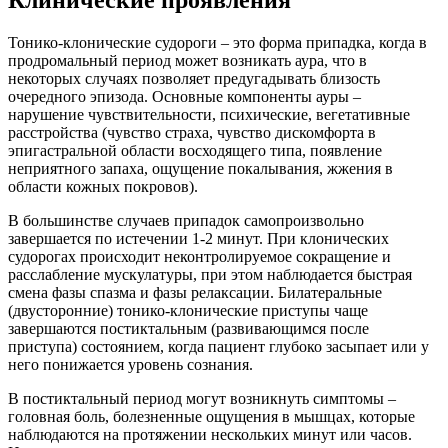
Клинические проявления
Тонико-клонические судороги – это форма припадка, когда в
продромальный период может возникать аура, что в
некоторых случаях позволяет предугадывать близость
очередного эпизода. Основные компоненты ауры –
нарушение чувствительности, психические, вегетативные
расстройства (чувство страха, чувство дискомфорта в
эпигастральной области восходящего типа, появление
неприятного запаха, ощущение покалывания, жжения в
области кожных покровов).
В большинстве случаев припадок самопроизвольно
завершается по истечении 1-2 минут. При клонических
судорогах происходит неконтролируемое сокращение и
расслабление мускулатуры, при этом наблюдается быстрая
смена фазы спазма и фазы релаксации. Билатеральные
(двусторонние) тонико-клонические приступы чаще
завершаются постиктальным (развивающимся после
приступа) состоянием, когда пациент глубоко засыпает или у
него понижается уровень сознания.
В постиктальный период могут возникнуть симптомы –
головная боль, болезненные ощущения в мышцах, которые
наблюдаются на протяжении нескольких минут или часов.