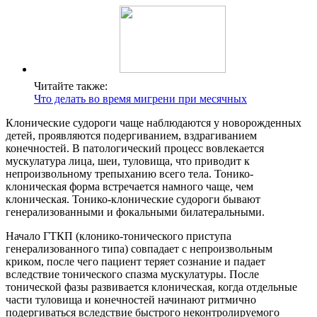
Читайте также:
Что делать во время мигрени при месячных
Клонические судороги чаще наблюдаются у новорожденных
детей, проявляются подергиванием, вздрагиванием
конечностей. В патологический процесс вовлекается
мускулатура лица, шеи, туловища, что приводит к
непроизвольному трепыханию всего тела. Тонико-
клоническая форма встречается намного чаще, чем
клоническая. Тонико-клонические судороги бывают
генерализованными и фокальными билатеральными.
Начало ГТКП (клонико-тонического приступа
генерализованного типа) совпадает с непроизвольным
криком, после чего пациент теряет сознание и падает
вследствие тонического спазма мускулатуры. После
тонической фазы развивается клоническая, когда отдельные
части туловища и конечностей начинают ритмично
подергиваться вследствие быстрого неконтролируемого