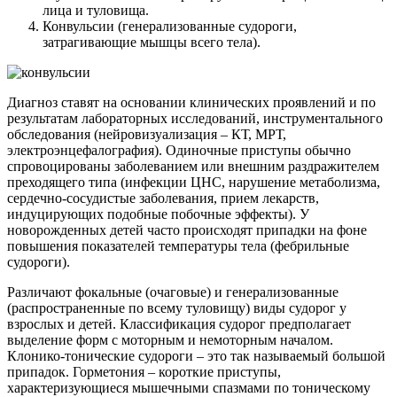
лица и туловища.
Конвульсии (генерализованные судороги,
затрагивающие мышцы всего тела).
Диагноз ставят на основании клинических проявлений и по
результатам лабораторных исследований, инструментального
обследования (нейровизуализация – КТ, МРТ,
электроэнцефалография). Одиночные приступы обычно
спровоцированы заболеванием или внешним раздражителем
преходящего типа (инфекции ЦНС, нарушение метаболизма,
сердечно-сосудистые заболевания, прием лекарств,
индуцирующих подобные побочные эффекты). У
новорожденных детей часто происходят припадки на фоне
повышения показателей температуры тела (фебрильные
судороги).
Различают фокальные (очаговые) и генерализованные
(распространенные по всему туловищу) виды судорог у
взрослых и детей. Классификация судорог предполагает
выделение форм с моторным и немоторным началом.
Клонико-тонические судороги – это так называемый большой
припадок. Горметония – короткие приступы,
характеризующиеся мышечными спазмами по тоническому