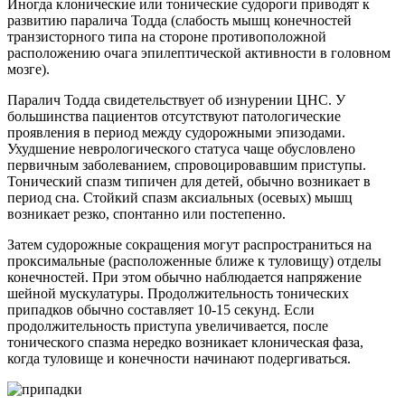
Иногда клонические или тонические судороги приводят к
развитию паралича Тодда (слабость мышц конечностей
транзисторного типа на стороне противоположной
расположению очага эпилептической активности в головном
мозге).
Паралич Тодда свидетельствует об изнурении ЦНС. У
большинства пациентов отсутствуют патологические
проявления в период между судорожными эпизодами.
Ухудшение неврологического статуса чаще обусловлено
первичным заболеванием, спровоцировавшим приступы.
Тонический спазм типичен для детей, обычно возникает в
период сна. Стойкий спазм аксиальных (осевых) мышц
возникает резко, спонтанно или постепенно.
Затем судорожные сокращения могут распространиться на
проксимальные (расположенные ближе к туловищу) отделы
конечностей. При этом обычно наблюдается напряжение
шейной мускулатуры. Продолжительность тонических
припадков обычно составляет 10-15 секунд. Если
продолжительность приступа увеличивается, после
тонического спазма нередко возникает клоническая фаза,
когда туловище и конечности начинают подергиваться.