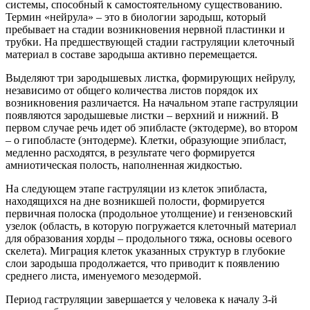
системы, способный к самостоятельному существованию.
Термин «нейрула» – это в биологии зародыш, который
пребывает на стадии возникновения нервной пластинки и
трубки. На предшествующей стадии гаструляции клеточный
материал в составе зародыша активно перемещается.
Выделяют три зародышевых листка, формирующих нейрулу,
независимо от общего количества листов порядок их
возникновения различается. На начальном этапе гаструляции
появляются зародышевые листки – верхний и нижний. В
первом случае речь идет об эпибласте (эктодерме), во втором
– о гипобласте (энтодерме). Клетки, образующие эпибласт,
медленно расходятся, в результате чего формируется
амниотическая полость, наполненная жидкостью.
На следующем этапе гаструляции из клеток эпибласта,
находящихся на дне возникшей полости, формируется
первичная полоска (продольное утолщение) и гензеновский
узелок (область, в которую погружается клеточный материал
для образования хорды – продольного тяжа, основы осевого
скелета). Миграция клеток указанных структур в глубокие
слои зародыша продолжается, что приводит к появлению
среднего листа, именуемого мезодермой.
Период гаструляции завершается у человека к началу 3-й