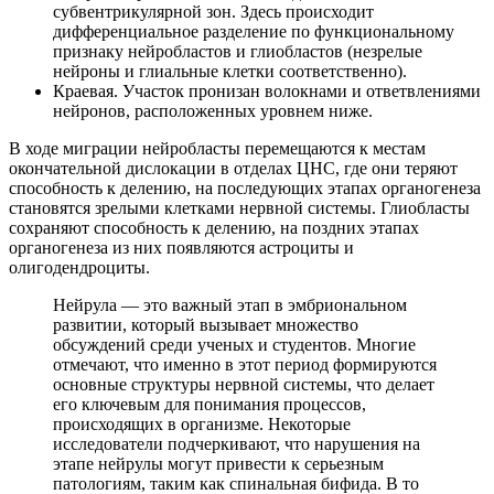
субвентрикулярной зон. Здесь происходит
дифференциальное разделение по функциональному
признаку нейробластов и глиобластов (незрелые
нейроны и глиальные клетки соответственно).
Краевая. Участок пронизан волокнами и ответвлениями
нейронов, расположенных уровнем ниже.
В ходе миграции нейробласты перемещаются к местам
окончательной дислокации в отделах ЦНС, где они теряют
способность к делению, на последующих этапах органогенеза
становятся зрелыми клетками нервной системы. Глиобласты
сохраняют способность к делению, на поздних этапах
органогенеза из них появляются астроциты и
олигодендроциты.
Нейрула — это важный этап в эмбриональном
развитии, который вызывает множество
обсуждений среди ученых и студентов. Многие
отмечают, что именно в этот период формируются
основные структуры нервной системы, что делает
его ключевым для понимания процессов,
происходящих в организме. Некоторые
исследователи подчеркивают, что нарушения на
этапе нейрулы могут привести к серьезным
патологиям, таким как спинальная бифида. В то