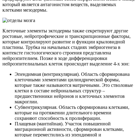
который является антагонистом веществ, выделяемых
клетками мезодермы.
Клеточные элементы эктодермы также секретируют другие
ростовые, нейротрофические и транскрипционные факторы,
которые контролируют развитие и функции крыловидной
пластины. Трубка на начальных стадиях эмбриогенеза в
контексте гистологического строения представлена
нейроэпителием. Позже в ходе дифференцировки
нейроэпителиальных клеток происходит выделение 4-х зон:
Эпендимная (вентрикулярная). Область сформирована
клеточными элементами цилиндрической формы,
которые также называются матричными. Это стволовые
клетки в составе нейрональных структур –
предшественники нейронов и клеточных элементов
макроглии.
Субвентрикулярная. Область сформирована клетками,
которые на протяжении длительного времени
сохраняют способность к пролиферации.
Плащевая (мантийная). Участок повышенной
миграционной активности, сформирован клетками,
которые переместились из эпендимной и