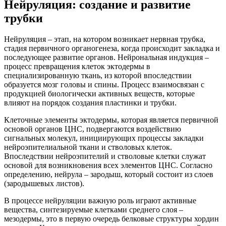
Нейруляция: создание и развитие
трубки
Нейруляция – этап, на котором возникает нервная трубка,
стадия первичного органогенеза, когда происходит закладка и
последующее развитие органов. Нейрональная индукция –
процесс превращения клеток эктодермы в
специализированную ткань, из которой впоследствии
образуется мозг головы и спины. Процесс взаимосвязан с
продукцией биологически активных веществ, которые
влияют на порядок создания пластинки и трубки.
Клеточные элементы эктодермы, которая является первичной
основой органов ЦНС, подвергаются воздействию
сигнальных молекул, инициирующих процессы закладки
нейроэпителиальной ткани и стволовых клеток.
Впоследствии нейроэпителий и стволовые клетки служат
основой для возникновения всех элементов ЦНС. Согласно
определению, нейрула – зародыш, который состоит из слоев
(зародышевых листов).
В процессе нейруляции важную роль играют активные
вещества, синтезируемые клетками среднего слоя –
мезодермы, это в первую очередь белковые структуры хордин