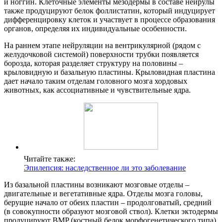
и ноггин. Клеточные элементы мезодермы в составе нейрулы
также продуцируют белок фоллистатин, который индуцирует
дифференцировку клеток и участвует в процессе образования
органов, определяя их индивидуальные особенности.
На раннем этапе нейруляции на вентрикулярной (рядом с
желудочковой системой) поверхности трубки появляется
борозда, которая разделяет структуру на половины –
крыловидную и базальную пластины. Крыловидная пластина
дает начало таким отделам головного мозга хордовых
животных, как ассоциативные и чувствительные ядра.
Читайте также:
Эпилепсия: наследственное ли это заболевание
Из базальной пластины возникают мозговые отделы –
двигательные и вегетативные ядра. Отделы мозга головы,
берущие начало от обеих пластин – продолговатый, средний
(в совокупности образуют мозговой ствол). Клетки эктодермы
продуцируют BMP (костный белок морфогенетического типа),