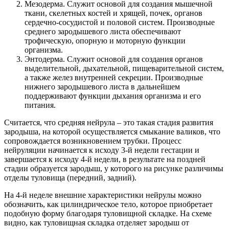
Мезодерма. Служит основой для создания мышечной
ткани, скелетных костей и хрящей, почек, органов
сердечно-сосудистой и половой систем. Производные
среднего зародышевого листа обеспечивают
трофическую, опорную и моторную функции
организма.
Энтодерма. Служит основой для создания органов
выделительной, дыхательной, пищеварительной систем,
а также желез внутренней секреции. Производные
нижнего зародышевого листа в дальнейшем
поддерживают функции дыхания организма и его
питания.
Считается, что средняя нейрула – это такая стадия развития
зародыша, на которой осуществляется смыкание валиков, что
сопровождается возникновением трубки. Процесс
нейруляции начинается к исходу 3-й недели гестации и
завершается к исходу 4-й недели, в результате на поздней
стадии образуется зародыш, у которого на рисунке различимы
отделы туловища (передний, задний).
На 4-й неделе внешние характеристики нейрулы можно
обозначить, как цилиндрическое тело, которое приобретает
подобную форму благодаря туловищной складке. На схеме
видно, как туловищная складка отделяет зародыш от