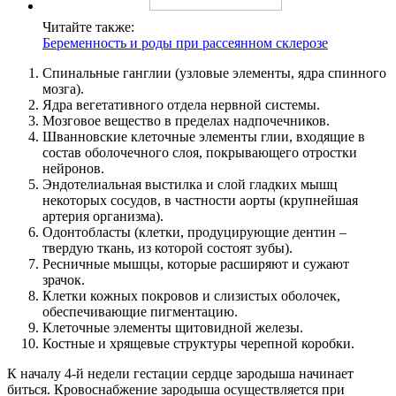
Читайте также:
Беременность и роды при рассеянном склерозе
Спинальные ганглии (узловые элементы, ядра спинного
мозга).
Ядра вегетативного отдела нервной системы.
Мозговое вещество в пределах надпочечников.
Шванновские клеточные элементы глии, входящие в
состав оболочечного слоя, покрывающего отростки
нейронов.
Эндотелиальная выстилка и слой гладких мышц
некоторых сосудов, в частности аорты (крупнейшая
артерия организма).
Одонтобласты (клетки, продуцирующие дентин –
твердую ткань, из которой состоят зубы).
Ресничные мышцы, которые расширяют и сужают
зрачок.
Клетки кожных покровов и слизистых оболочек,
обеспечивающие пигментацию.
Клеточные элементы щитовидной железы.
Костные и хрящевые структуры черепной коробки.
К началу 4-й недели гестации сердце зародыша начинает
биться. Кровоснабжение зародыша осуществляется при