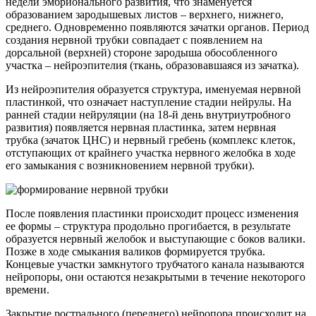
недели эмбрионального развития, что знаменуется
образованием зародышевых листов – верхнего, нижнего,
среднего. Одновременно появляются зачатки органов. Период
создания нервной трубки совпадает с появлением на
дорсальной (верхней) стороне зародыша обособленного
участка – нейроэпителия (ткань, образовавшаяся из зачатка).
Из нейроэпителия образуется структура, именуемая нервной
пластинкой, что означает наступление стадии нейрулы. На
ранней стадии нейруляции (на 18-й день внутриутробного
развития) появляется нервная пластинка, затем нервная
трубка (зачаток ЦНС) и нервный гребень (комплекс клеток,
отступающих от крайнего участка нервного желобка в ходе
его замыкания с возникновением нервной трубки).
После появления пластинки происходит процесс изменения
ее формы – структура продольно прогибается, в результате
образуется нервный желобок и выступающие с боков валики.
Позже в ходе смыкания валиков формируется трубка.
Концевые участки замкнутого трубчатого канала называются
нейропоры, они остаются незакрытыми в течение некоторого
времени.
Закрытие рострального (переднего) нейропора происходит на